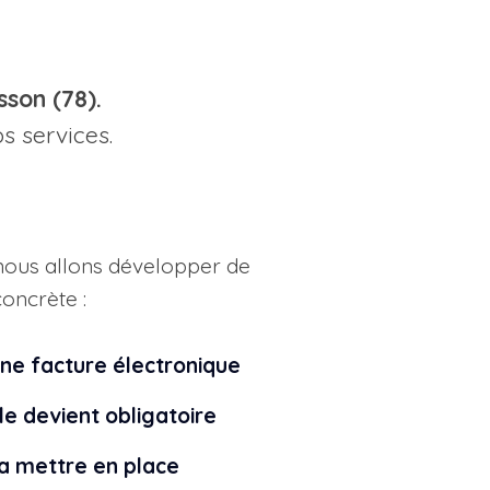
son (78).
s services.
nous allons développer de
concrète :
une facture électronique
le devient obligatoire
 mettre en place