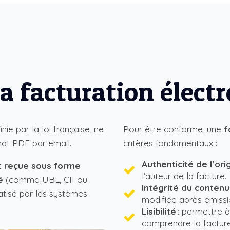
la facturation élect
inie par la loi française, ne
Pour être conforme, une
f
rmat PDF par email.
critères fondamentaux :
Authenticité de l’ori
t reçue sous forme
l’auteur de la facture.
é
(comme UBL, CII ou
Intégrité du contenu
tisé par les systèmes
modifiée après émissi
Lisibilité
: permettre à
comprendre la facture