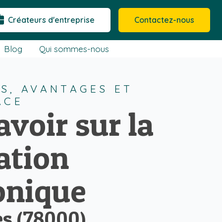
Créateurs d'entreprise
Contactez-nous
Blog
Qui sommes-nous
S, AVANTAGES ET
LACE
avoir sur la
ation
onique
es (78000)