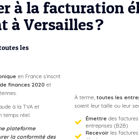
r à la facturation é
 à Versailles ?
toutes les
ronique
en France s’inscrit
i de finances 2020
et
éennes.
À terme,
toutes les entre
soient leur taille ou leur s
fraude à la TVA et
n temps réel.
Émettre
des factures 
entreprises (B2B)
une plateforme
Recevoir
les factures
urer la conformité des