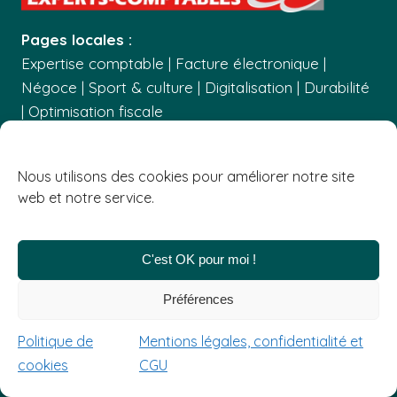
Pages locales :
Expertise comptable
|
Facture électronique
|
Négoce
|
Sport & culture
|
Digitalisation
|
Durabilité
|
Optimisation fiscale
Expertise comptable & Conseil
Accompagnement création d'entreprise
Nous utilisons des cookies pour améliorer notre site
web et notre service.
Dématérialisation des factures
Digitalisation
Expertise fiscale
C'est OK pour moi !
Expert-comptable en ligne
Préférences
Partager cette page
Politique de
Mentions légales, confidentialité et
cookies
CGU