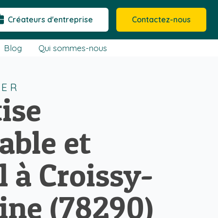
Créateurs d'entreprise
Contactez-nous
Blog
Qui sommes-nous
IER
ise
able et
l à Croissy-
ine (78290)