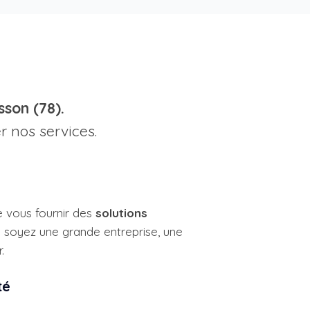
son (78).
r nos services.
e vous fournir des
solutions
s soyez une grande entreprise, une
.
té