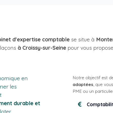
inet d'expertise comptable
se situe à
Montes
laçons
à Croissy-sur-Seine
pour vous propose
nomique en
Notre objectif est d
adaptées
, que vou
mer les
PME ou un particulier
t
ement durable et
Comptabili
loter