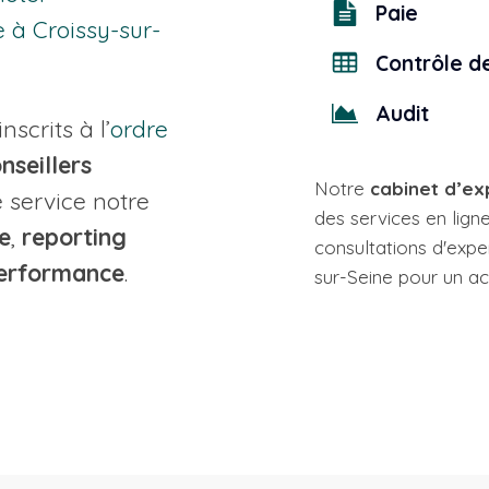
Paie
 à Croissy-sur-
Contrôle d
Audit
inscrits à l’
ordre
nseillers
Notre
cabinet d’e
 service notre
des services en lign
e
,
reporting
consultations d'expe
performance
.
sur-Seine pour un 