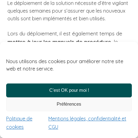
Le déploiement de la solution nécessite d’être vigilant
quelques semaines pour s’assurer que les nouveaux
outils sont bien implémentés et bien utilisés.
Lors du déploiement, il est également temps de
mettre à jour les manuels de procédure
, le
contrôle interne
et le
plan de continuité
d’exploitation
en cas de défaillance de l’outil
Nous utilisons des cookies pour améliorer notre site
(exemple : cyber attaque).
web et notre service.
Grâce à notre accompagnement, vous pouvez
C'est OK pour moi !
aborder la
transition numérique
avec confiance
et sérénité, en sachant que chaque aspect de
Préférences
votre projet est pris en charge par des
professionnels expérimentés.
Politique de
Mentions légales, confidentialité et
cookies
CGU
Notre objectif est de vous permettre de tirer
pleinement parti des avantages de la