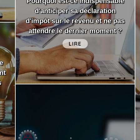
Pourquoi est-ce indispensable
d'anticiper sa déclaration
d'impôt sur le revenu et ne pas
attendre le dernier moment ?
LIRE
e
nt
s